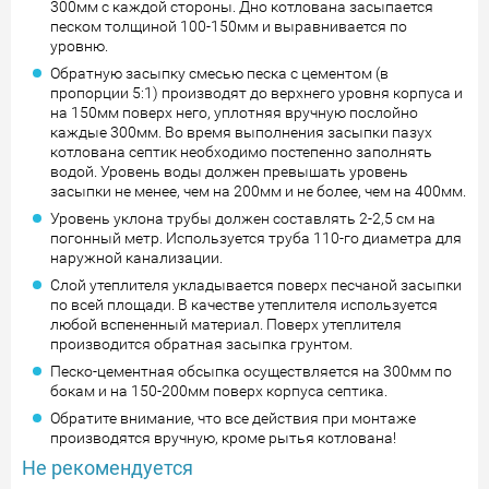
300мм с каждой стороны. Дно котлована засыпается
песком толщиной 100-150мм и выравнивается по
уровню.
Обратную засыпку смесью песка с цементом (в
пропорции 5:1) производят до верхнего уровня корпуса и
на 150мм поверх него, уплотняя вручную послойно
каждые 300мм. Во время выполнения засыпки пазух
котлована септик необходимо постепенно заполнять
водой. Уровень воды должен превышать уровень
засыпки не менее, чем на 200мм и не более, чем на 400мм.
Уровень уклона трубы должен составлять 2-2,5 см на
погонный метр. Используется труба 110-го диаметра для
наружной канализации.
Слой утеплителя укладывается поверх песчаной засыпки
по всей площади. В качестве утеплителя используется
любой вспененный материал. Поверх утеплителя
производится обратная засыпка грунтом.
Песко-цементная обсыпка осуществляется на 300мм по
бокам и на 150-200мм поверх корпуса септика.
Обратите внимание, что все действия при монтаже
производятся вручную, кроме рытья котлована!
Не рекомендуется